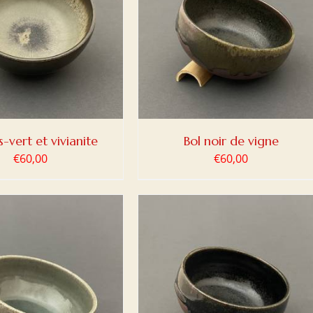
ER AU PANIER
/
DETAILS
s-vert et vivianite
Bol noir de vigne
€
60,00
€
60,00
ER AU PANIER
/
DETAILS