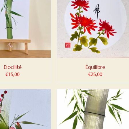
ER AU PANIER
/
DETAILS
Docilité
Équilibre
€
15,00
€
25,00
ER AU PANIER
/
DETAILS