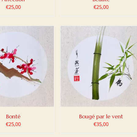
€
25,00
€
25,00
ER AU PANIER
/
DETAILS
Bonté
Bougé par le vent
€
25,00
€
35,00