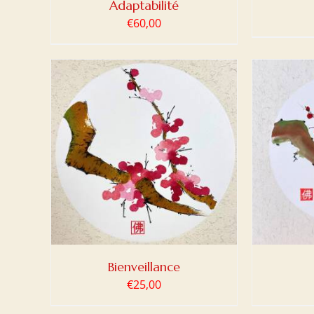
Adaptabilité
€
60,00
DETAILS
AJOUTER AU PANIER
/
DETAILS
AJOUT
Bienveillance
€
25,00