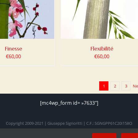
Finesse
Flexibilité
€
60,00
€
60,00
1
2
3
Ne
[mc4wp_form id= »7633″]
Copyright 2009-2021 | Giuseppe Signoritti | C.F.: SGNGPP61C20I158O