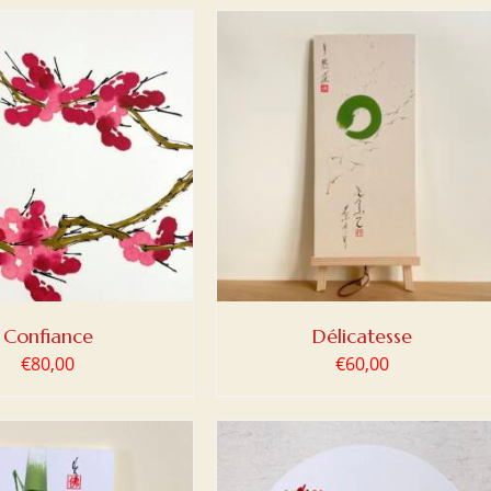
ER AU PANIER
/
DETAILS
Confiance
Délicatesse
€
80,00
€
60,00