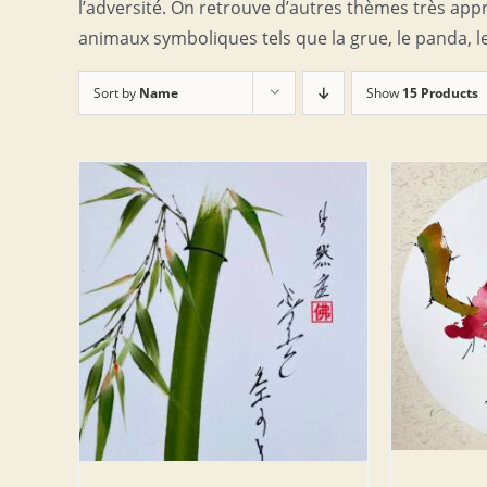
l’adversité. On retrouve d’autres thèmes très appré
animaux symboliques tels que la grue, le panda, le
Sort by
Name
Show
15 Products
AJOUTER AU PANIER
/
DETAILS
AJOUT
DETAILS