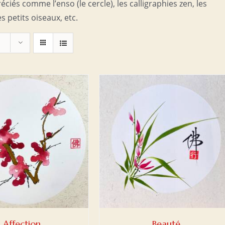
ciés comme l’enso (le cercle), les calligraphies zen, les
s petits oiseaux, etc.
ER AU PANIER
/
DETAILS
Affection
Beauté