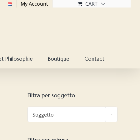
My Account
CART
et Philosophie
Boutique
Contact
Filtra per soggetto

Soggetto
Filtra per misura