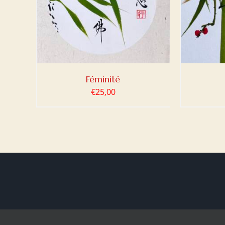
Féminité
€
25,00