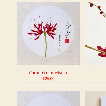
DETAILS
AJOUTER AU PANIER
/
DETAILS
AJOUT
Caractère provisoire
€
25,00