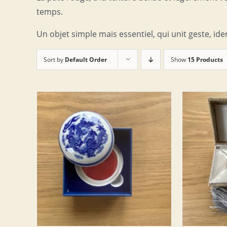
temps.
Un objet simple mais essentiel, qui unit geste, ide
Sort by
Default Order
Show
15 Products
DETAILS
AJOUTER AU PANIER
/
DETAILS