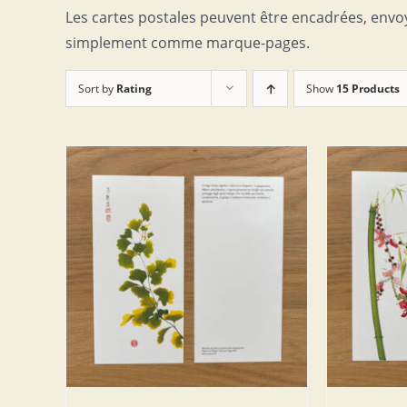
Les cartes postales peuvent être encadrées, envo
simplement comme marque-pages.
Sort by
Rating
Show
15 Products
DETAILS
AJOUTER AU PANIER
/
DETAILS
AJOUT