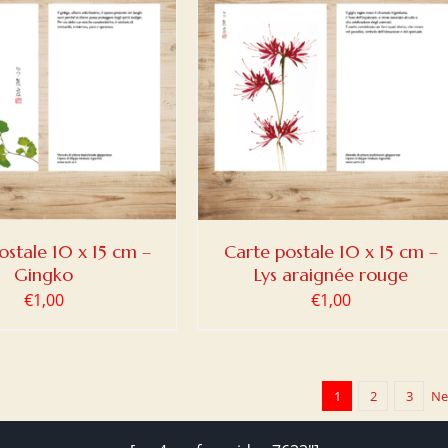
ER AU PANIER
/
DETAILS
ostale 10 x 15 cm –
Carte postale 10 x 15 cm –
Gingko
Lys araignée rouge
€
1,00
€
1,00
1
2
3
Ne