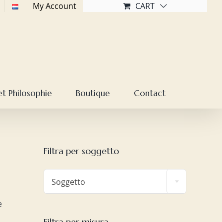
My Account
CART
et Philosophie
Boutique
Contact
Filtra per soggetto

Soggetto
e
Filtra per misura