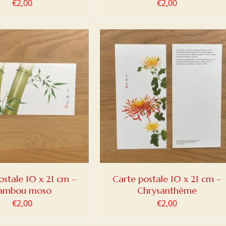
€
2,00
€
2,00
ER AU PANIER
/
DETAILS
ostale 10 x 21 cm –
Carte postale 10 x 21 cm –
ambou moso
Chrysanthème
€
2,00
€
2,00