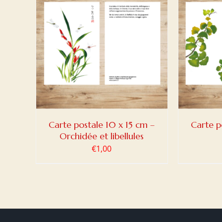
DETAILS
AJOUTER AU PANIER
/
DETAILS
AJOUT
Carte postale 10 x 15 cm –
Carte p
Orchidée et libellules
€
1,00