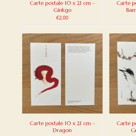
Carte postale 10 x 21 cm –
Carte p
Ginkgo
Bam
€
2,00
DETAILS
AJOUTER AU PANIER
/
DETAILS
AJOUT
Carte postale 10 x 21 cm –
Carte p
Dragon
G