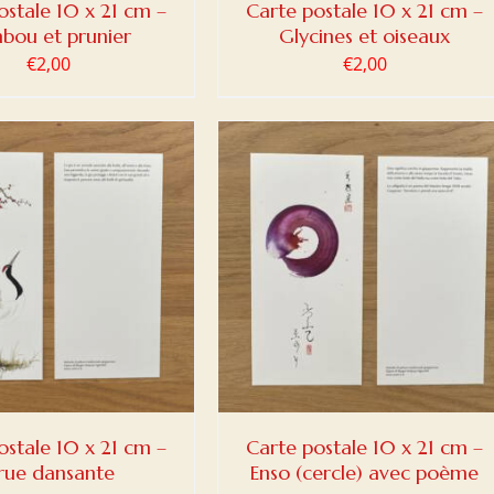
ostale 10 x 21 cm –
Carte postale 10 x 21 cm –
bou et prunier
Glycines et oiseaux
€
2,00
€
2,00
ER AU PANIER
/
DETAILS
ostale 10 x 21 cm –
Carte postale 10 x 21 cm –
rue dansante
Enso (cercle) avec poème