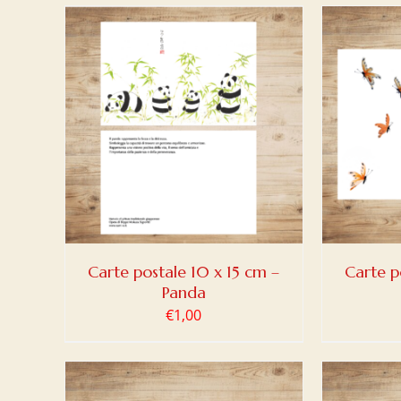
DETAILS
AJOUTER AU PANIER
/
DETAILS
AJOUT
Carte postale 10 x 15 cm –
Carte p
Panda
€
1,00