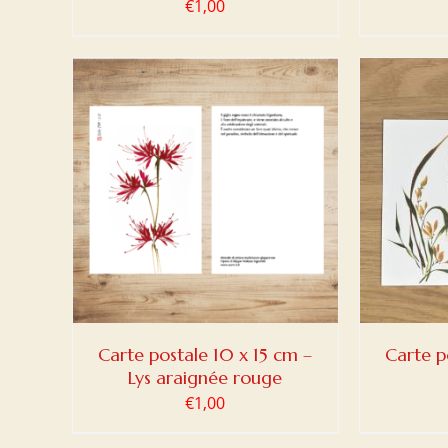
€
1,00
DETAILS
AJOUTER AU PANIER
/
DETAILS
AJOUT
Carte postale 10 x 15 cm –
Carte p
Lys araignée rouge
€
1,00