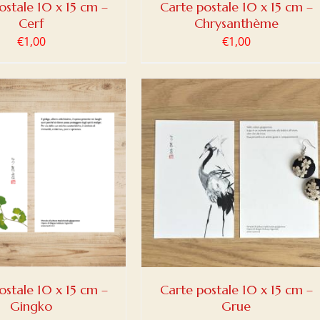
ostale 10 x 15 cm –
Carte postale 10 x 15 cm –
Cerf
Chrysanthème
€
1,00
€
1,00
ER AU PANIER
/
DETAILS
ostale 10 x 15 cm –
Carte postale 10 x 15 cm –
Gingko
Grue