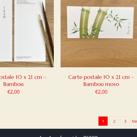
ER AU PANIER
/
DETAILS
ostale 10 x 21 cm –
Carte postale 10 x 21 cm –
Bambou
Bambou moso
€
2,00
€
2,00
1
2
3
Ne