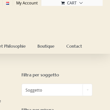
My Account
CART
et Philosophie
Boutique
Contact
Filtra per soggetto

Soggetto
e
Filtra per misura