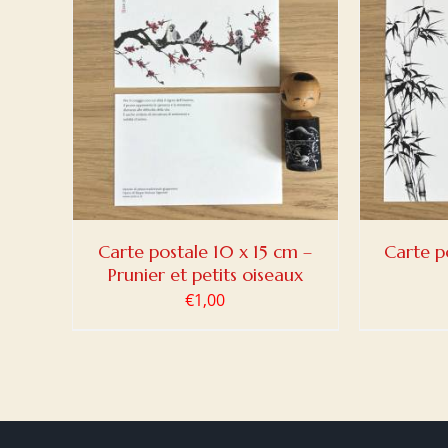
DETAILS
AJOUTER AU PANIER
/
DETAILS
AJOUT
Carte postale 10 x 15 cm –
Carte p
Prunier et petits oiseaux
€
1,00