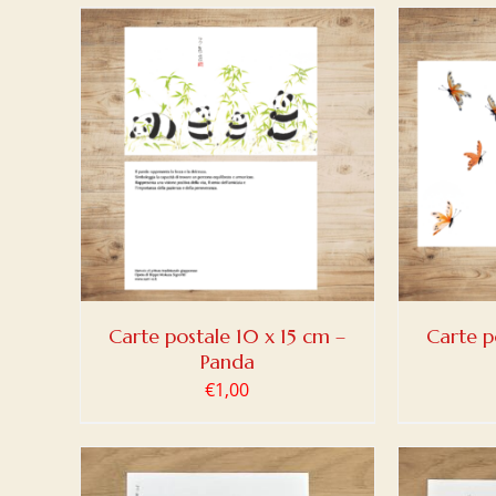
DETAILS
AJOUTER AU PANIER
/
DETAILS
AJOUT
Carte postale 10 x 15 cm –
Carte p
Panda
€
1,00