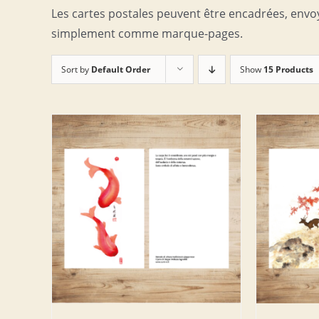
Les cartes postales peuvent être encadrées, envo
simplement comme marque-pages.
Sort by
Default Order
Show
15 Products
DETAILS
AJOUTER AU PANIER
/
DETAILS
AJOUT