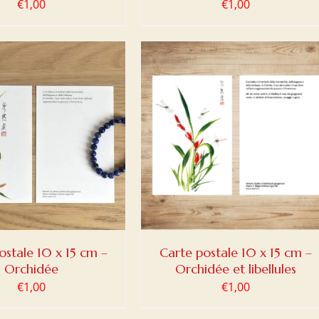
€
1,00
€
1,00
ER AU PANIER
/
DETAILS
ostale 10 x 15 cm –
Carte postale 10 x 15 cm –
Orchidée
Orchidée et libellules
€
1,00
€
1,00