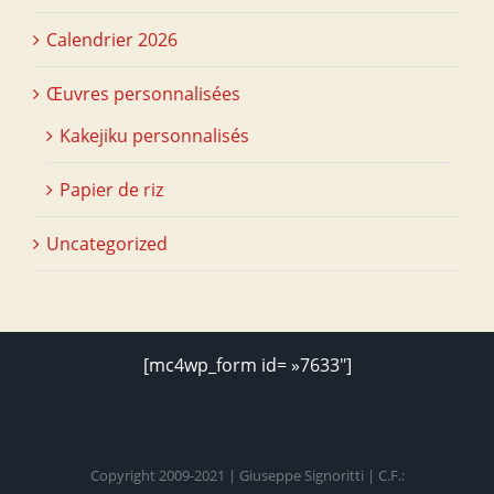
Calendrier 2026
Œuvres personnalisées
Kakejiku personnalisés
Papier de riz
Uncategorized
[mc4wp_form id= »7633″]
Copyright 2009-2021 | Giuseppe Signoritti | C.F.: