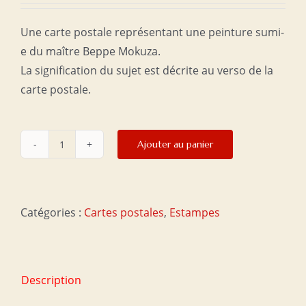
Une carte postale représentant une peinture sumi-
e du maître Beppe Mokuza.
La signification du sujet est décrite au verso de la
carte postale.
Ajouter au panier
quantité
de
Carte
postale
Catégories :
Cartes postales
,
Estampes
10
x
21
Description
cm
–