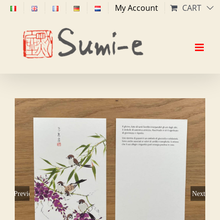
Skip
My Account
CART
to
content
Previous
Next