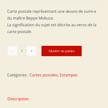
Carte postale représentant une œuvre de sumi-e
du maître Beppe Mokuza.
La signification du sujet est décrite au verso de la
carte postale.
Ajouter au panier
quantité
de
Carte
postale
Catégories :
Cartes postales
,
Estampes
10
x
21
Description
cm
-