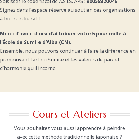
Saisissez le code fiscal de A.S.I.S. APS :
90058320046
Signez dans l’espace réservé au soutien des organisations
à but non lucratif.
Merci d’avoir choisi d’attribuer votre 5 pour mille à
l’École de Sumi-e d’Alba (CN).
Ensemble, nous pouvons continuer à faire la différence en
promouvant l’art du Sumi-e et les valeurs de paix et
d’harmonie qu’il incarne.
Cours et Ateliers
Vous souhaitez vous aussi apprendre à peindre
avec cette méthode traditionnelle japonaise ?