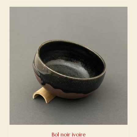
initial
actuel
était :
est :
€60,00.
€40,00.
Bol noir ivoire