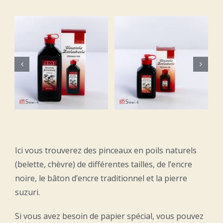
Grand
Encre de
pinceau en
0
Chine 100
poils de
ml
chèvre
R
AJOUTER AU PANIER
AJOUTER AU PANIER
/
DETAILS
/
DETAILS
Ici vous trouverez des pinceaux en poils naturels
(belette, chèvre) de différentes tailles, de l’encre
noire, le bâton d’encre traditionnel et la pierre
suzuri.
Si vous avez besoin de papier spécial, vous pouvez