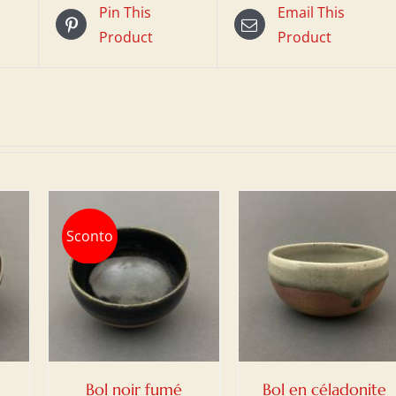
Pin This
Email This
Product
Product
Sconto
NIER
AJOUTER AU PANIER
/
DETAILS
Bol noir fumé
Bol en céladonite