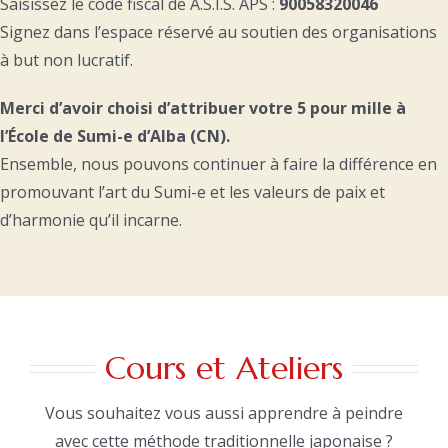
Saisissez le code fiscal de A.S.I.S. APS :
90058320046
Signez dans l’espace réservé au soutien des organisations
à but non lucratif.
Merci d’avoir choisi d’attribuer votre 5 pour mille à
l’École de Sumi-e d’Alba (CN).
Ensemble, nous pouvons continuer à faire la différence en
promouvant l’art du Sumi-e et les valeurs de paix et
d’harmonie qu’il incarne.
Cours et Ateliers
Vous souhaitez vous aussi apprendre à peindre
avec cette méthode traditionnelle japonaise ?