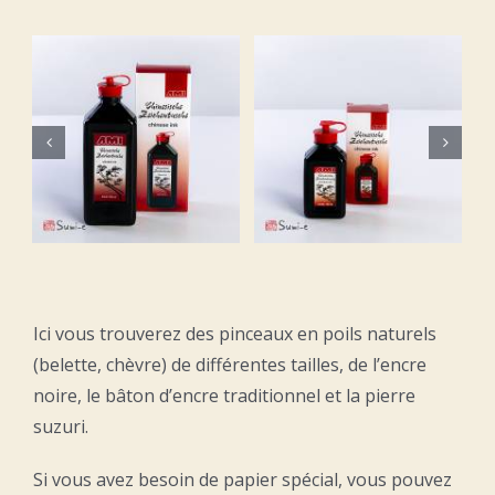
Grand
Encre de
pinceau en
0
Chine 100
poils de
ml
chèvre
R
AJOUTER AU PANIER
AJOUTER AU PANIER
/
DETAILS
/
DETAILS
Ici vous trouverez des pinceaux en poils naturels
(belette, chèvre) de différentes tailles, de l’encre
noire, le bâton d’encre traditionnel et la pierre
suzuri.
Si vous avez besoin de papier spécial, vous pouvez