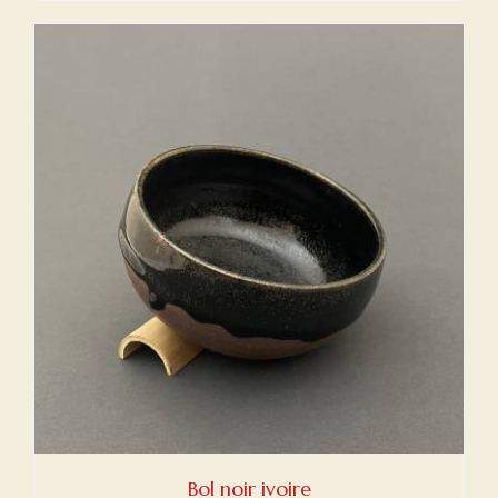
initial
actuel
était :
est :
€60,00.
€40,00.
Bol noir ivoire