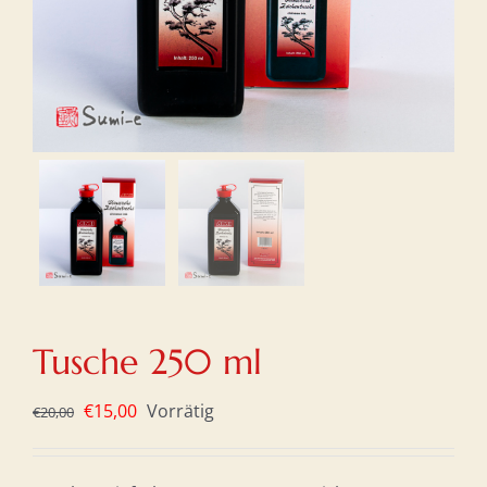
Tusche 250 ml
Ursprünglicher
Aktueller
€
15,00
Vorrätig
€
20,00
Preis
Preis
war:
ist: