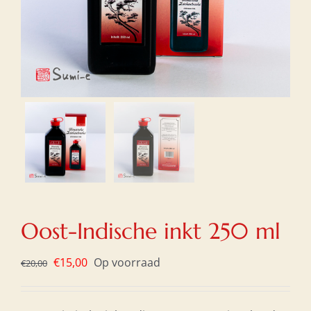
Oost-Indische inkt 250 ml
Oorspronkelijke
Huidige
€
15,00
Op voorraad
€
20,00
prijs
prijs
was:
is: