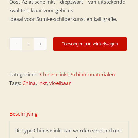
Oost-Aziatische inkt – diepzwart – van uitstekende
€20,00.
€15,00.
kwaliteit, klaar voor gebruik.
Ideaal voor Sumi-e-schilderkunst en kalligrafie.
Toevoegen aan winkelwagen
Oost-
Indische
inkt
250
Categorieën:
Chinese inkt
,
Schildermaterialen
ml
Tags:
China
,
inkt
,
vloeibaar
aantal
Beschrijving
Dit type Chinese inkt kan worden verdund met