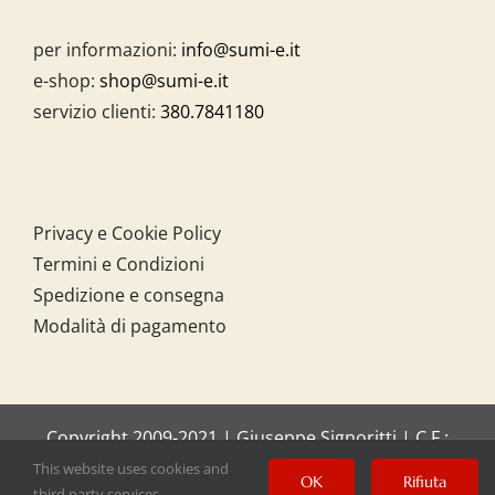
per informazioni:
info@sumi-e.it
e-shop:
shop@sumi-e.it
servizio clienti:
380.7841180
Privacy e Cookie Policy
Termini e Condizioni
Spedizione e consegna
Modalità di pagamento
Copyright 2009-2021 | Giuseppe Signoritti | C.F.:
SGNGPP61C20I158O
This website uses cookies and
OK
Rifiuta
third party services.