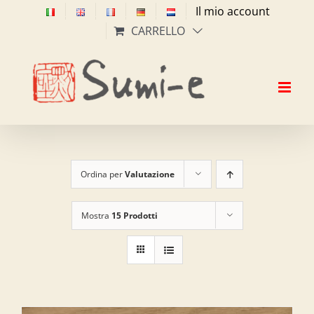
Salta
Il mio account
al
CARRELLO
contenuto
Ordina per
Valutazione
Mostra
15 Prodotti