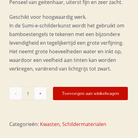
Penseel van geitenhaar, uiterst fijn en zeer zacht.
Geschikt voor hoogwaardig werk.
In de Sumi-e-schilderkunst wordt het gebruikt om
bamboestengels te tekenen met een bijzondere
levendigheid en tegelijkertijd een grote verfijning.
Het neemt grote hoeveelheden water en inkt op,
waardoor een veelheid aan tinten kan worden
verkregen, variërend van lichtgrijs tot zwart.
Toevoegen aan winkelwagen
Wolkenkwast
nr.
2
aantal
Categorieën:
Kwasten
,
Schildermaterialen