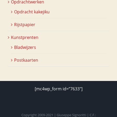
Opdrachtwerken
Opdracht kakejiku
Rijstpapier
Kunstprenten
Bladwijzers
Postkaarten
[mc4wp_form id=”7633″]
Copyright 2009-2021 | Giuseppe Signoritti | C.F.: