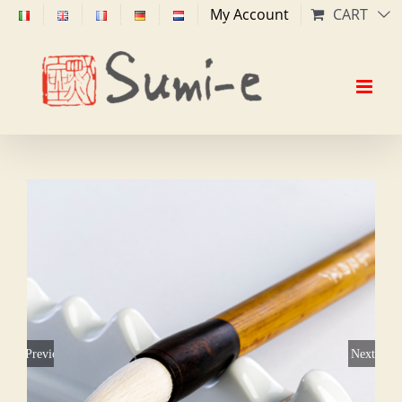
Skip
My Account
CART
to
content
Previous
Next