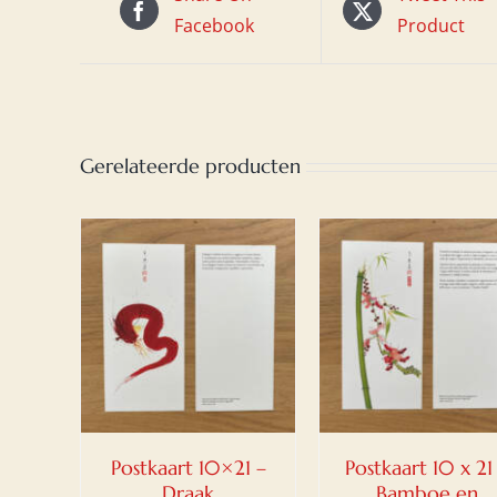
Facebook
Product
Gerelateerde producten
 AAN
TOEVOEGEN AAN
TOEVOEGEN A
EN
/
WINKELWAGEN
/
WINKELWAGEN
S
DETAILS
DETAILS
Postkaart 10×21 –
Postkaart 10 x 21
Draak
Bamboe en