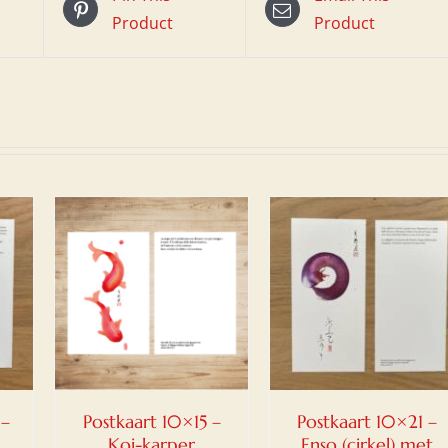
Product
Product
AN
TOEVOEGEN AAN
/
WINKELWAGEN
/
DETAILS
 –
Postkaart 10×15 –
Postkaart 10×21 –
Koi-karper
Enso (cirkel) met