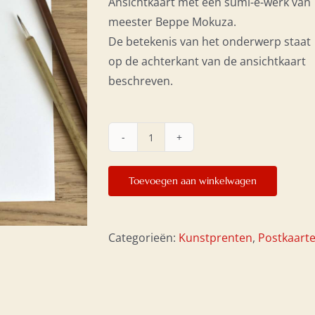
Ansichtkaart met een sumi-e-werk van
meester Beppe Mokuza.
De betekenis van het onderwerp staat
op de achterkant van de ansichtkaart
beschreven.
Postkaart
10x21
Toevoegen aan winkelwagen
-
Koi-
karpers
Categorieën:
Kunstprenten
,
Postkaart
aantal