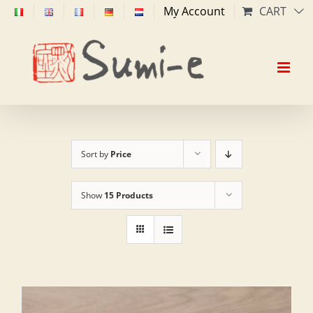
Skip
My Account
CART
to
content
Sort by
Price
Show
15 Products