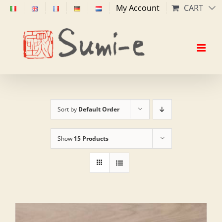
Skip
My Account
CART
to
content
Sort by
Default Order
Show
15 Products