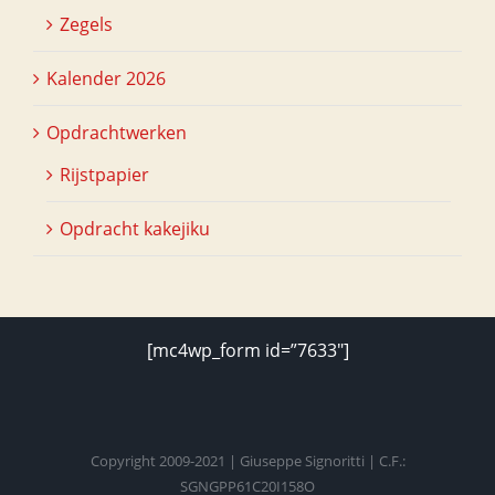
Zegels
Kalender 2026
Opdrachtwerken
Rijstpapier
Opdracht kakejiku
[mc4wp_form id=”7633″]
Copyright 2009-2021 | Giuseppe Signoritti | C.F.:
SGNGPP61C20I158O