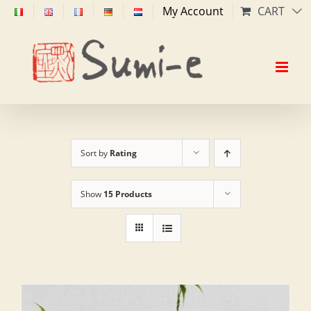
Skip
My Account
CART
to
content
Sort by
Rating
Show
15 Products