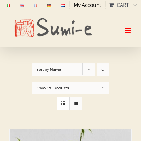
Skip
My Account
CART
to
content
Sort by
Name
Show
15 Products