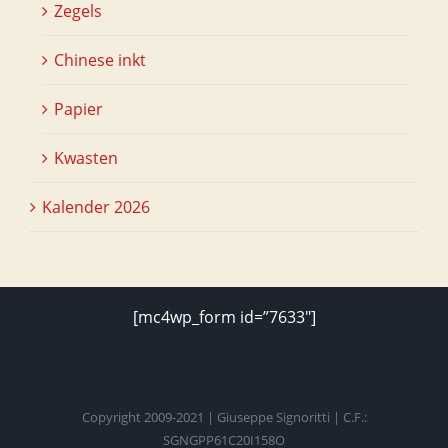
Zegels
Chinese inkt
Papier
Kwasten
Kalender 2026
[mc4wp_form id=”7633″]
Copyright 2009-2021 | Giuseppe Signoritti | C.F.:
SGNGPP61C20I158O