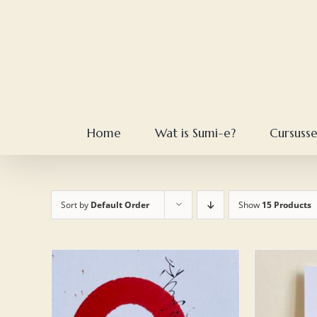
Skip
to
content
Home
Wat is Sumi-e?
Cursuss
Sort by
Default Order
Show
15 Products