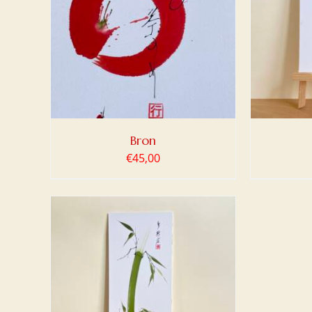
LWAGEN
TOEVOEGEN AAN WINKELWAGEN
TOEV
/
DETAILS
Bron
€
45,00
LWAGEN