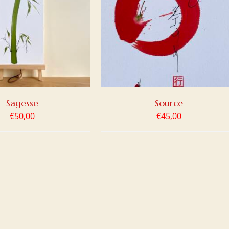
ER AU PANIER
/
DETAILS
Sagesse
Source
€
50,00
€
45,00