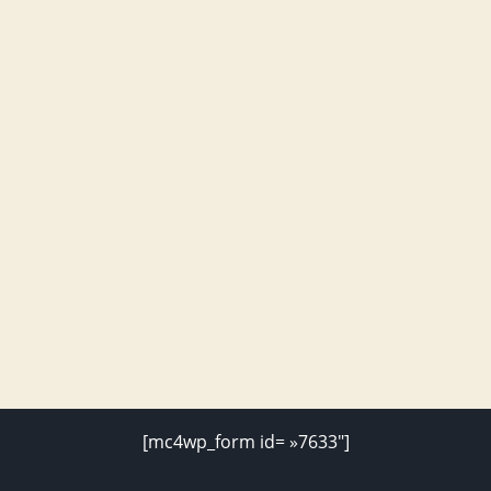
[mc4wp_form id= »7633″]