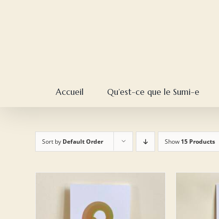
Skip
to
content
Accueil
Qu’est-ce que le Sumi-e
Sort by
Default Order
Show
15 Products