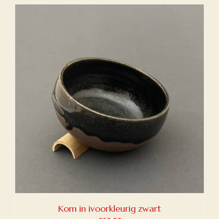
was:
is:
€60,00.
€40,00.
Kom in ivoorkleurig zwart