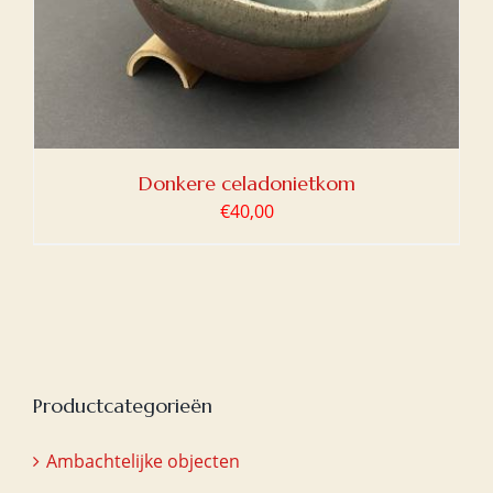
Donkere celadonietkom
€
40,00
Productcategorieën
Ambachtelijke objecten