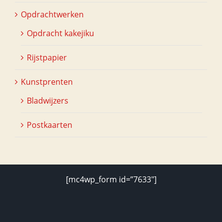
Opdrachtwerken
Opdracht kakejiku
Rijstpapier
Kunstprenten
Bladwijzers
Postkaarten
[mc4wp_form id=”7633″]