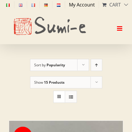
Skip
My Account
CART
to
content
Sort by
Popularity
Show
15 Products