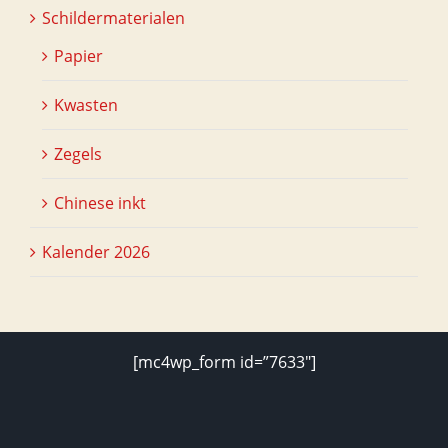
Schildermaterialen
Papier
Kwasten
Zegels
Chinese inkt
Kalender 2026
[mc4wp_form id=”7633″]