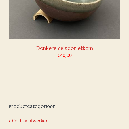
Donkere celadonietkom
€
40,00
Productcategorieën
Opdrachtwerken