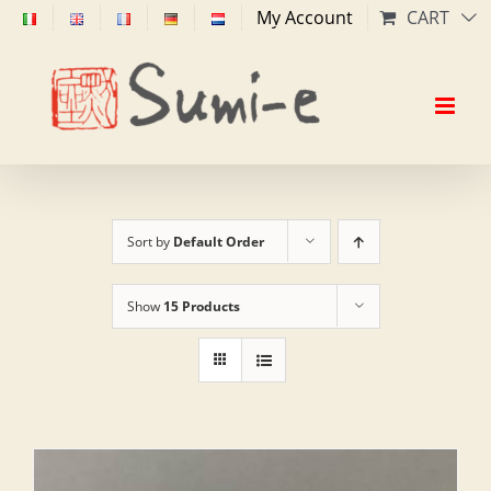
Skip
My Account
CART
to
content
Sort by
Default Order
Show
15 Products