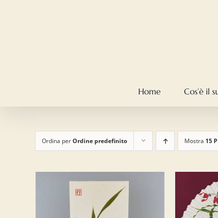
Salta
al
contenuto
Home
Cos’è il 
Ordina per
Ordine predefinito
Mostra
15 P