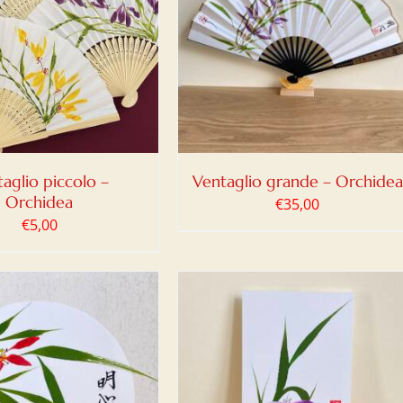
IUNGI AL CARRELLO
/
DETTAGLI
aglio piccolo –
Ventaglio grande – Orchidea
Orchidea
€
35,00
€
5,00
IUNGI AL CARRELLO
/