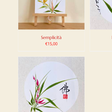
DETTAGLI
Semplicità
€
15,00
LO
/