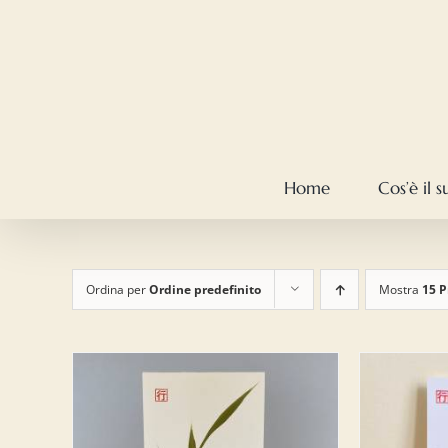
Salta
al
contenuto
Home
Cos’è il 
Ordina per
Ordine predefinito
Mostra
15 P