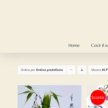
Salta
al
contenuto
Home
Cos’è il 
Ordina per
Ordine predefinito
Mostra
45 P
Sconto