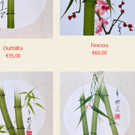
DETTAGLI
Finezza
Duttilità
€
60,00
€
35,00
IUNGI AL CARRELLO
/
DETTAGLI