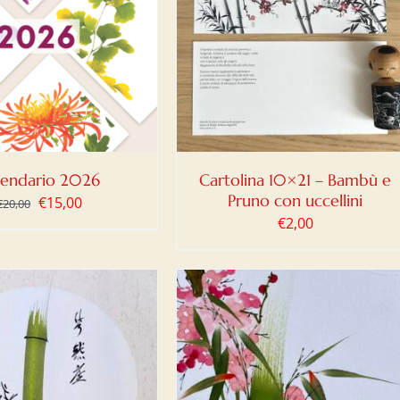
IUNGI AL CARRELLO
/
DETTAGLI
lendario 2026
Cartolina 10×21 – Bambù e
Pruno con uccellini
Il
Il
€
15,00
€
20,00
€
2,00
prezzo
prezzo
originale
attuale
era:
è:
€20,00.
€15,00.
IUNGI AL CARRELLO
/