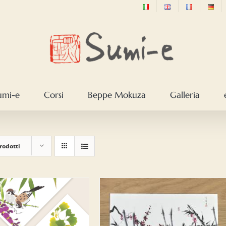
sumi-e
Corsi
Beppe Mokuza
Galleria
rodotti