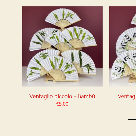
LO
/
AGGIUNGI AL CARRELLO
/
DETTAGLI
Ventaglio piccolo – Bambù
Ventagl
€
5,00