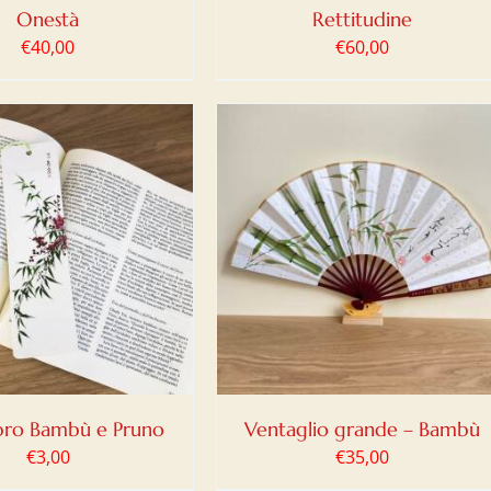
Onestà
Rettitudine
€
40,00
€
60,00
IUNGI AL CARRELLO
/
DETTAGLI
bro Bambù e Pruno
Ventaglio grande – Bambù
€
3,00
€
35,00