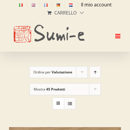
Salta
Il mio account
al
CARRELLO
contenuto
Ordina per
Valutazione
Mostra
45 Prodotti