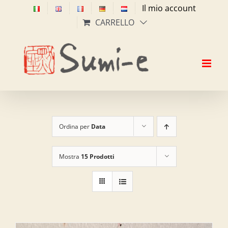
Salta
Il mio account
al
CARRELLO
contenuto
Ordina per
Data
Mostra
15 Prodotti