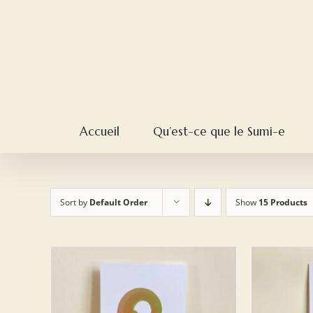
Skip
to
content
Accueil
Qu’est-ce que le Sumi-e
Sort by
Default Order
Show
15 Products