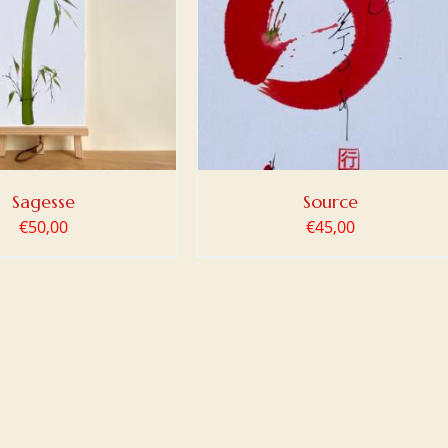
ER AU PANIER
/
DETAILS
Sagesse
Source
€
50,00
€
45,00