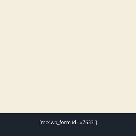
[mc4wp_form id= »7633″]