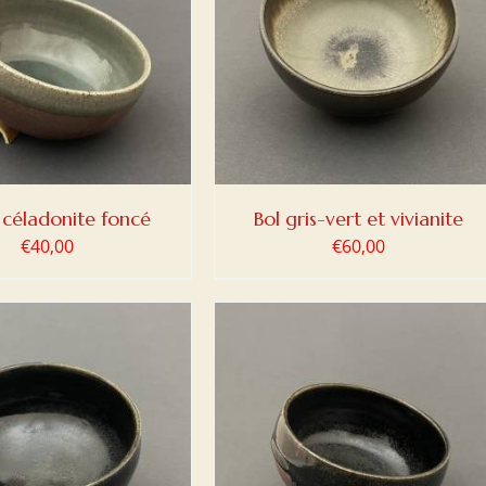
ER AU PANIER
/
DETAILS
 céladonite foncé
Bol gris-vert et vivianite
€
40,00
€
60,00
ER AU PANIER
/
DETAILS