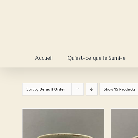
Skip
to
content
Accueil
Qu’est-ce que le Sumi-e
Sort by
Default Order
Show
15 Products