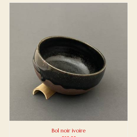
initial
actuel
était :
est :
€60,00.
€40,00.
Bol noir ivoire