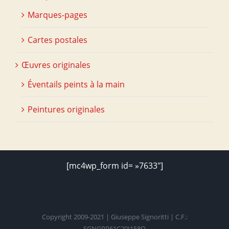
Marques-pages
Cartes postales
Œuvres originales
Éventails peints à la main
Peintures originales
[mc4wp_form id= »7633″]
Copyright 2009-2021 | Giuseppe Signoritti | C.F.:
SGNGPP61C20I158O