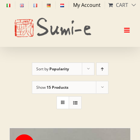
Skip
My Account
CART
to
content
Sort by
Popularity
Show
15 Products