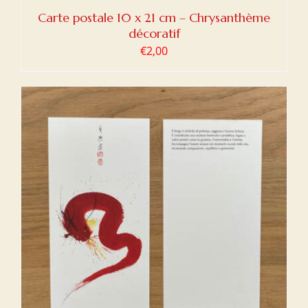
Carte postale 10 x 21 cm – Chrysanthème
décoratif
€
2,00