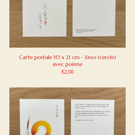
Carte postale 10 x 21 cm – Enso (cercle)
avec poème
€
2,00