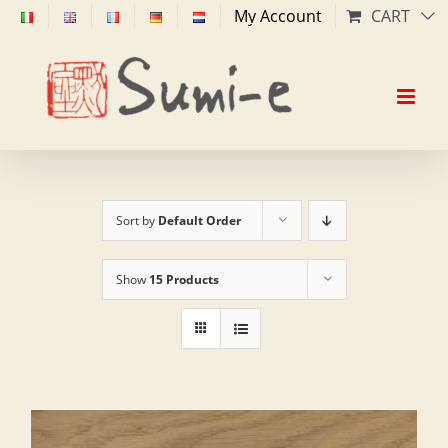
Skip
My Account
CART
to
content
Sort by
Default Order
Show
15 Products