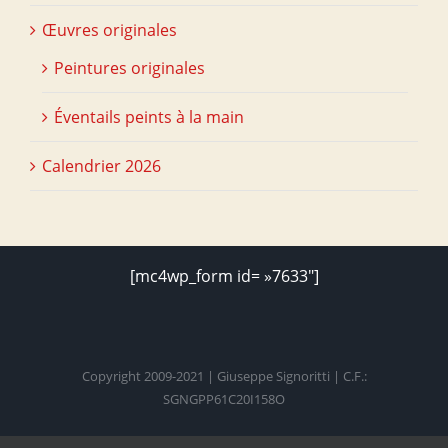
Œuvres originales
Peintures originales
Éventails peints à la main
Calendrier 2026
[mc4wp_form id= »7633″]
Copyright 2009-2021 | Giuseppe Signoritti | C.F.:
SGNGPP61C20I158O