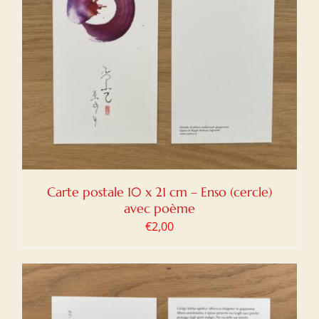
Carte postale 10 x 21 cm – Enso (cercle)
avec poème
€
2,00