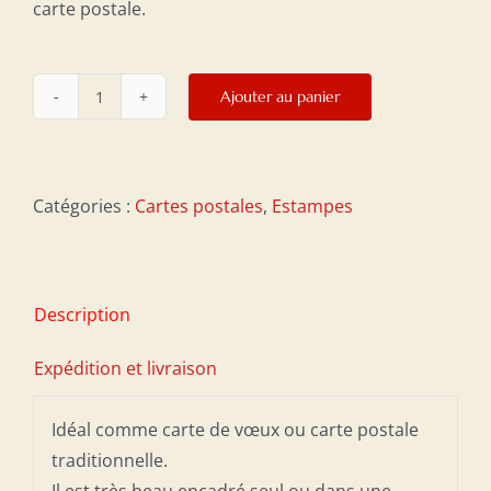
carte postale.
Ajouter au panier
quantité
de
Carte
postale
Catégories :
Cartes postales
,
Estampes
10
x
15
Description
cm
-
Expédition et livraison
Prunier
et
Idéal comme carte de vœux ou carte postale
petits
traditionnelle.
oiseaux
Il est très beau encadré seul ou dans une