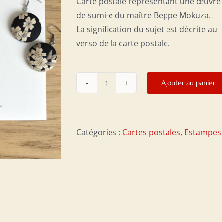
Carte postale représentant une œuvre
de sumi-e du maître Beppe Mokuza.
La signification du sujet est décrite au
verso de la carte postale.
Ajouter au panier
quantité
de
Carte
postale
Catégories :
Cartes postales
,
Estampes
10
x
15
cm
-
Grue