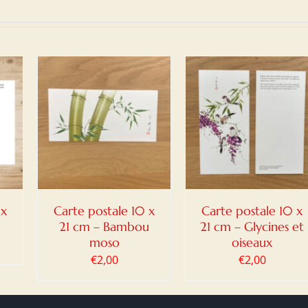
NIER
AJOUTER AU PANIER
/
DETAILS
 x
Carte postale 10 x
Carte postale 10 x
21 cm – Bambou
21 cm – Glycines et
moso
oiseaux
€
2,00
€
2,00