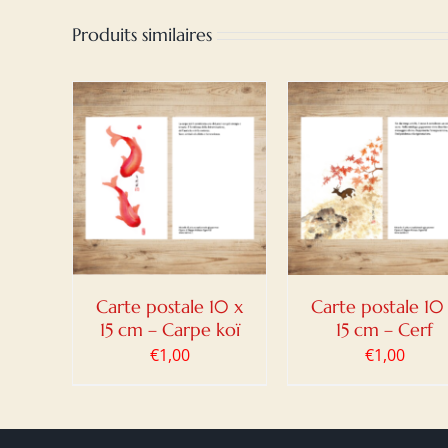
Produits similaires
PANIER
AJOUTER AU PANIER
AJOUTER AU PA
ILS
/
DETAILS
/
DETAILS
Carte postale 10 x
Carte postale 10
15 cm – Carpe koï
15 cm – Cerf
€
1,00
€
1,00