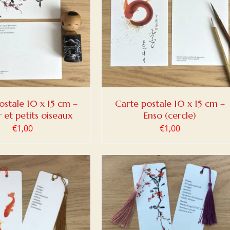
ER AU PANIER
/
DETAILS
ostale 10 x 15 cm –
Carte postale 10 x 15 cm –
r et petits oiseaux
Enso (cercle)
€
1,00
€
1,00
ER AU PANIER
/
DETAILS