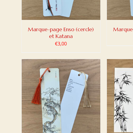
Marque-page Enso (cercle)
Marque-
et Katana
€
3,00
DETAILS
AJOUTER AU PANIER
/
DETAILS
AJOUT