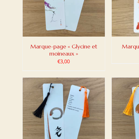
Marque-page « Glycine et
Marqu
moineaux »
€
3,00
DETAILS
AJOUTER AU PANIER
/
DETAILS
AJOUT