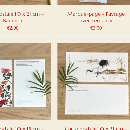
ostale 10 x 21 cm –
Marque-page « Paysage
Bambou
avec temple »
€
2,00
€
3,00
ER AU PANIER
/
DETAILS
ostale 10 x 15 cm –
Carte postale 10 x 21 cm –