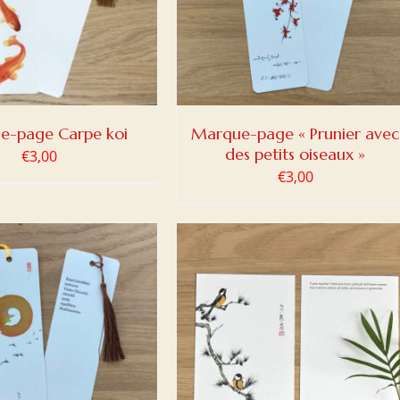
e-page Carpe koi
Marque-page « Prunier avec
des petits oiseaux »
€
3,00
€
3,00
ER AU PANIER
/
DETAILS