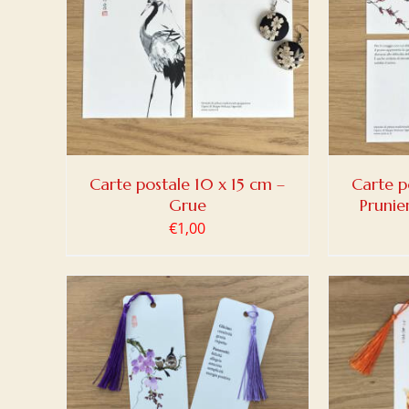
DETAILS
AJOUTER AU PANIER
/
DETAILS
AJOUT
Carte postale 10 x 15 cm –
Carte p
Grue
Prunie
€
1,00
DETAILS
AJOUTER AU PANIER
/
DETAILS
AJOUT