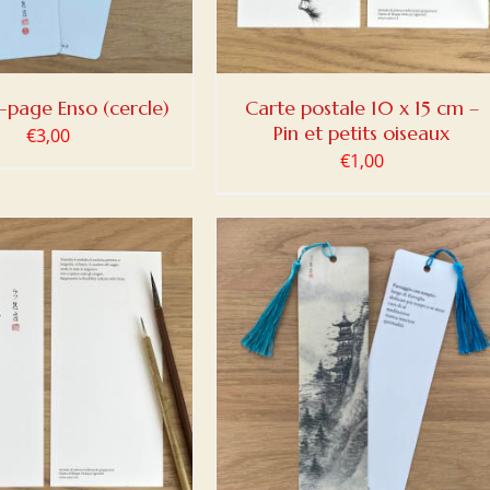
page Enso (cercle)
Carte postale 10 x 15 cm –
Pin et petits oiseaux
€
3,00
€
1,00
ER AU PANIER
/
DETAILS