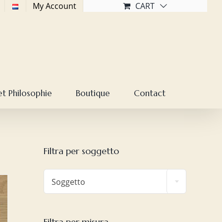
My Account
CART
et Philosophie
Boutique
Contact
Filtra per soggetto

Soggetto
Filtra per misura