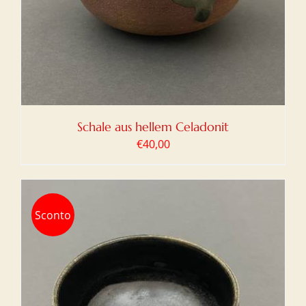
Schale aus hellem Celadonit
€
40,00
Sconto