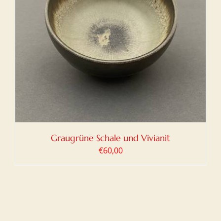
Graugrüne Schale und Vivianit
€
60,00