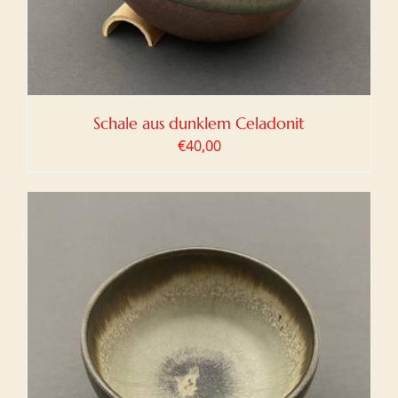
Schale aus dunklem Celadonit
€
40,00