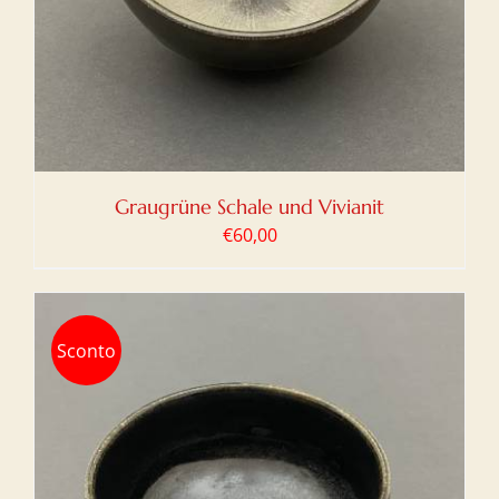
Graugrüne Schale und Vivianit
€
60,00
Sconto