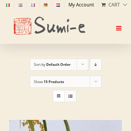
Skip
My Account
CART
to
content
Sort by
Default Order
Show
15 Products