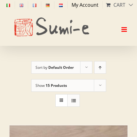
Skip
My Account
CART
to
content
Sort by
Default Order
Show
15 Products