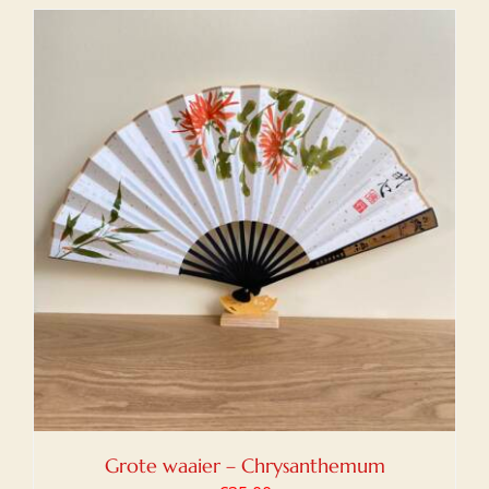
Grote waaier – Chrysanthemum