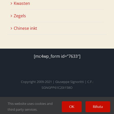
Kwasten
Zegels
Chinese inkt
[mc4wp_form id=”7633″]
Copyright 2009-2021 | Giuseppe Signoritti | C.F.:
SGNGPP61C20I158O
This website uses cookies and
Facebook
Twitter
Instagram
Pinterest
YouTube
OK
Rifiuta
third party services.