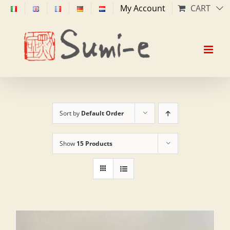
Skip
My Account
CART
to
content
Sort by
Default Order
Show
15 Products