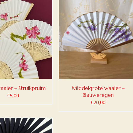
OEGEN AAN WINKELWAGEN
/
DETAILS
aaier – Struikpruim
Middelgrote waaier –
Blauweregen
€
5,00
€
20,00