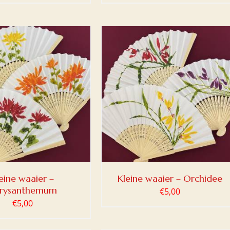
OEGEN AAN WINKELWAGEN
/
DETAILS
eine waaier –
Kleine waaier – Orchidee
rysanthemum
€
5,00
€
5,00