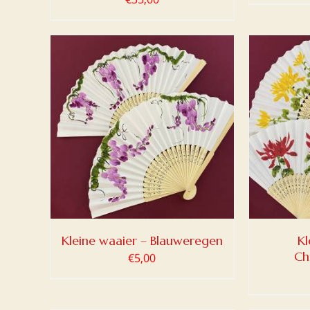
LWAGEN
TOEVOEGEN AAN WINKELWAGEN
TOEV
/
DETAILS
Kleine waaier – Blauweregen
Kl
Ch
€
5,00