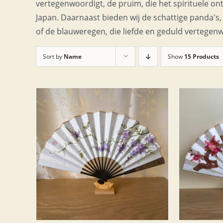
vertegenwoordigt, de pruim, die het spirituele on
Japan. Daarnaast bieden wij de schattige panda's
of de blauweregen, die liefde en geduld vertegen
Sort by
Name
Show
15 Products
LWAGEN
TOEVOEGEN AAN WINKELWAGEN
TOEV
/
DETAILS