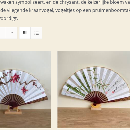
twaken symboliseert, en de chrysant, de keizerlijke bloem v
, de vliegende kraanvogel, vogeltjes op een pruimenboomta
woordigt.
OEGEN AAN WINKELWAGEN
/
DETAILS