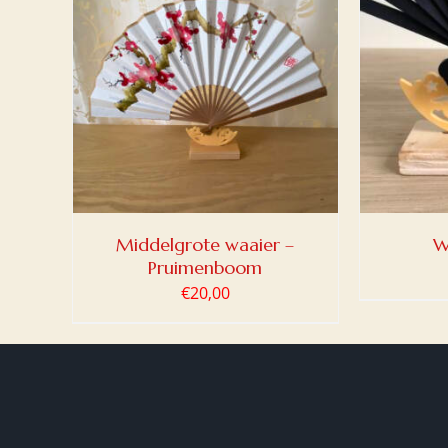
LWAGEN
TOEVOEGEN AAN WINKELWAGEN
/
DETAILS
Middelgrote waaier –
W
Pruimenboom
€
20,00