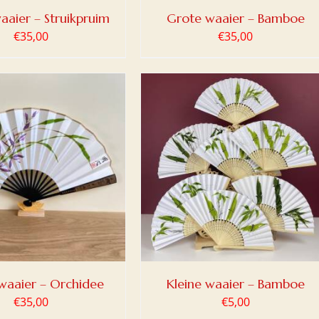
aaier – Struikpruim
Grote waaier – Bamboe
€
35,00
€
35,00
OEGEN AAN WINKELWAGEN
/
DETAILS
waaier – Orchidee
Kleine waaier – Bamboe
€
35,00
€
5,00