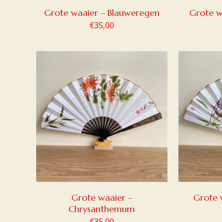
Grote waaier – Blauweregen
Grote w
€
35,00
LWAGEN
TOEVOEGEN AAN WINKELWAGEN
TOEV
/
DETAILS
Grote waaier –
Grote 
Chrysanthemum
€
35,00