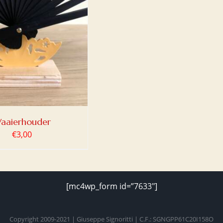
aaierhouder
€
3,00
[mc4wp_form id=”7633″]
Copyright 2009-2021 | Giuseppe Signoritti | C.F.: SGNGPP61C20I158O