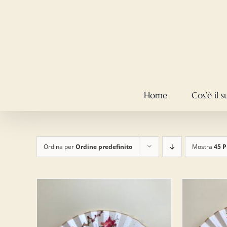
Salta
al
contenuto
Home
Cos’è il 
Ordina per
Ordine predefinito
Mostra
45 P