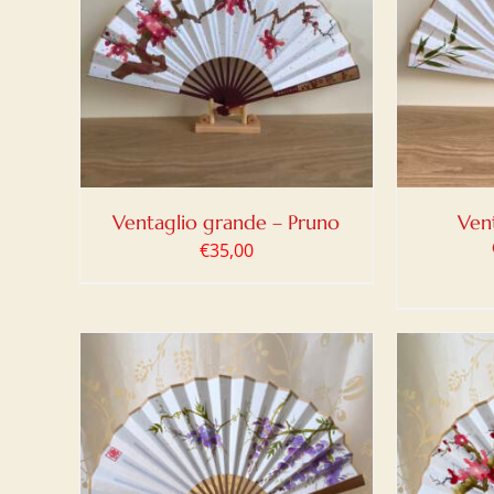
LO
/
AGGIUNGI AL CARRELLO
/
AGG
DETTAGLI
Ventaglio grande – Pruno
Ven
€
35,00
LO
/
AGGIUNGI AL CARRELLO
/