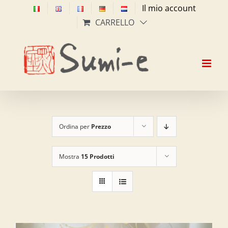
Salta
Il mio account
al
CARRELLO
contenuto
Ordina per
Prezzo
Mostra
15 Prodotti