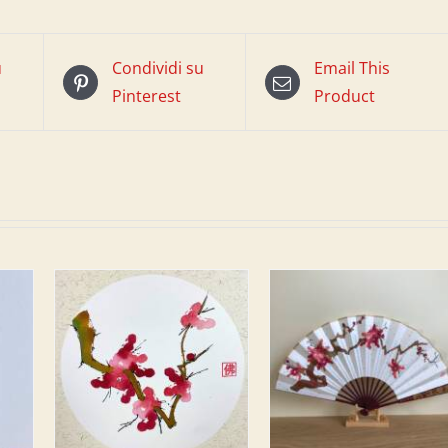
u
Condividi su
Email This
Pinterest
Product
L
AGGIUNGI AL
CARRELLO
/
DETTAGLI