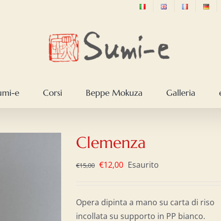
sumi-e
Corsi
Beppe Mokuza
Galleria
Clemenza
Il
Il
€
12,00
Esaurito
€
15,00
prezzo
prezzo
originale
attuale
Opera dipinta a mano su carta di riso
era:
è:
incollata su supporto in PP bianco.
€15,00.
€12,00.