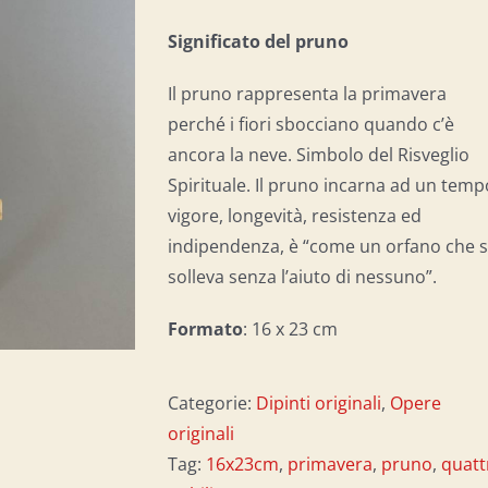
Significato del p
runo
Il pruno rappresenta la primavera
perché i fiori sbocciano quando c’è
ancora la neve. Simbolo del Risveglio
Spirituale. Il pruno incarna ad un temp
vigore, longevità, resistenza ed
indipendenza, è “come un orfano che s
solleva senza l’aiuto di nessuno”.
Formato
: 16 x 23 cm
Categorie:
Dipinti originali
,
Opere
originali
Tag:
16x23cm
,
primavera
,
pruno
,
quatt