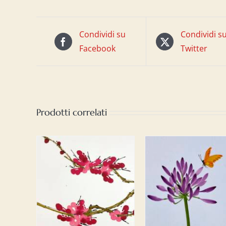
Condividi su
Condividi s
Facebook
Twitter
Prodotti correlati
 AL
AGGIUNGI AL
AGGIUNGI A
/
CARRELLO
/
CARRELLO
/
LI
DETTAGLI
DETTAGLI