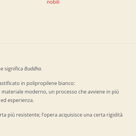
nobili
he significa
Buddha
.
astificato in polipropilene bianco:
l materiale moderno, un processo che avviene in più
 ed esperienza.
arta più resistente; l’opera acquisisce una certa rigidità