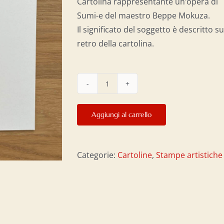
Cartolina rappresentante un’opera di
Sumi-e del maestro Beppe Mokuza.
Il significato del soggetto è descritto su
retro della cartolina.
Cartolina
10x21
Aggiungi al carrello
-
Enso
e
Categorie:
Cartoline
,
Stampe artistiche
Spada
quantità