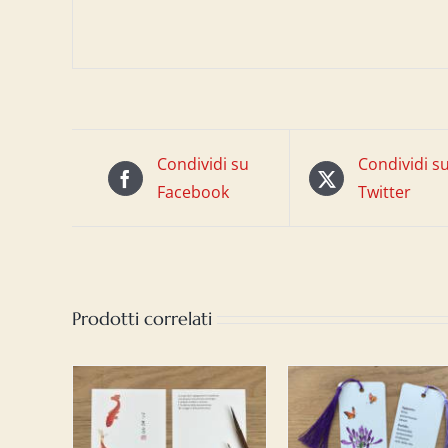
Condividi su
Condividi s
Facebook
Twitter
Prodotti correlati
 AL
AGGIUNGI AL
AGGIUNGI A