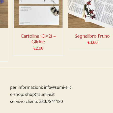
CARRELLO
/
DETTAGLI
Cartolina 10×21 –
Segnalibro Pruno
Glicine
€
3,00
€
2,00
per informazioni:
info@sumi-e.it
e-shop:
shop@sumi-e.it
servizio clienti:
380.7841180