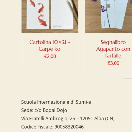
/
CARRELLO
/
CARRELLO
/
LI
DETTAGLI
DETTAGLI
Cartolina 10×21 –
Segnalibro
Carpe koi
Agapanto con
farfalle
€
2,00
€
3,00
Scuola Internazionale di Sumi-e
Sede: c/o Bodai Dojo
Via Fratelli Ambrogio, 25 – 12051 Alba (CN)
Codice Fiscale:
90058320046