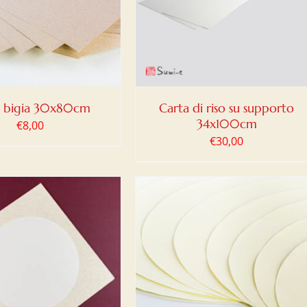
DETTAGLI
a bigia 30x80cm
Carta di riso su supporto
34x100cm
€
8,00
€
30,00
IUNGI AL CARRELLO
/
DETTAGLI