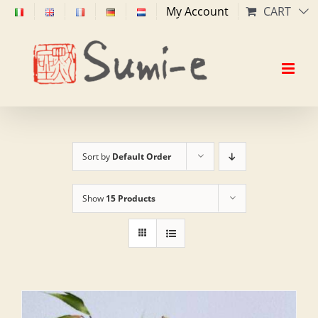
Skip
My Account
CART
to
content
Sort by
Default Order
Show
15 Products