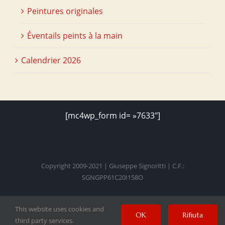
Peintures originales
Éventails peints à la main
Calendrier 2026
[mc4wp_form id= »7633″]
Copyright 2009-2021 | Giuseppe Signoritti | C.F.:
SGNGPP61C20I158O
This website uses cookies and
Facebook
Twitter
Instagram
Pinterest
YouTube
OK
Rifiuta
third party services.