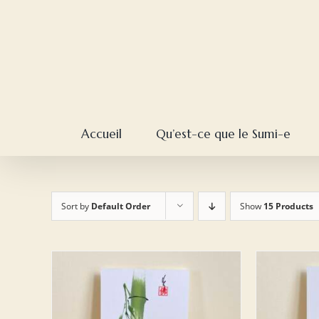
Skip
to
content
Accueil
Qu’est-ce que le Sumi-e
Sort by
Default Order
Show
15 Products