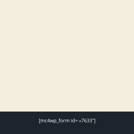
[mc4wp_form id= »7633″]