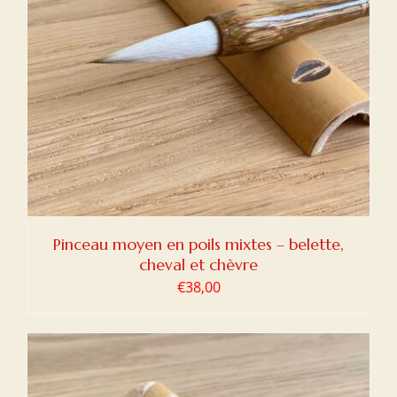
Pinceau moyen en poils mixtes – belette,
cheval et chèvre
€
38,00