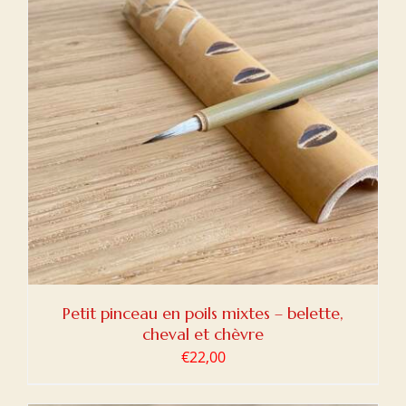
Petit pinceau en poils mixtes – belette,
cheval et chèvre
€
22,00